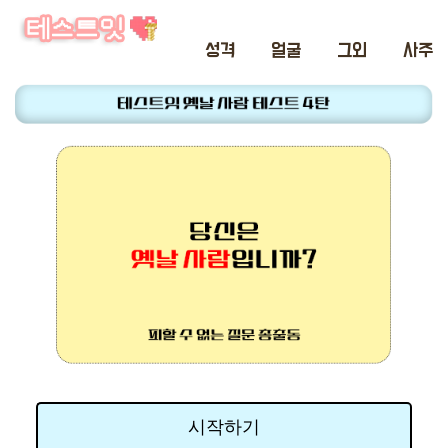
성격
얼굴
그외
사주
시작하기