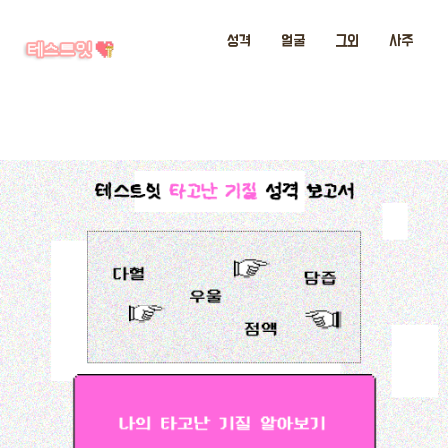
성격
얼굴
그외
사주