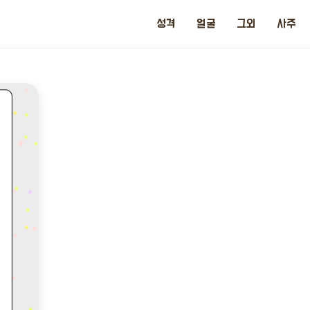
성격
얼굴
그외
사주