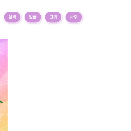
성격
얼굴
그외
사주