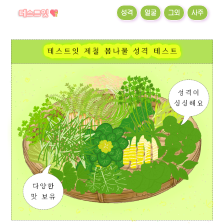
성격
얼굴
그외
사주