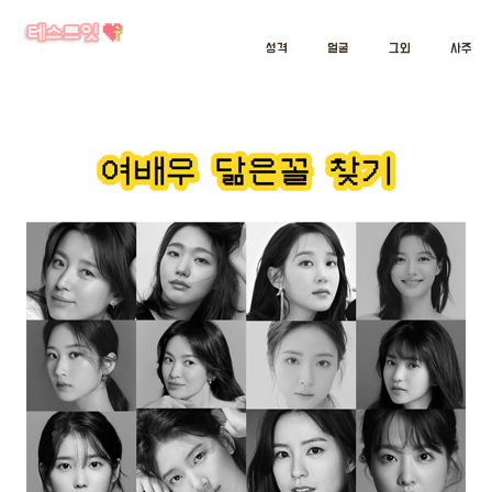
성격
얼굴
그외
사주
인공지능으로 파악한 여배우 닮은꼴 테스트
본 서비스는 Google의 인공지능 teachable machine 2.0을 활용하였습니다.
나와 닮은 여배우는?
얼굴로 보는 여배우 테스트