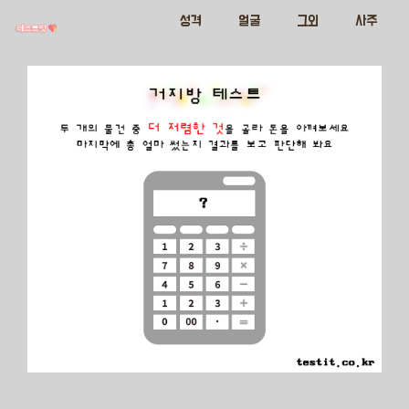
성격
얼굴
그외
사주